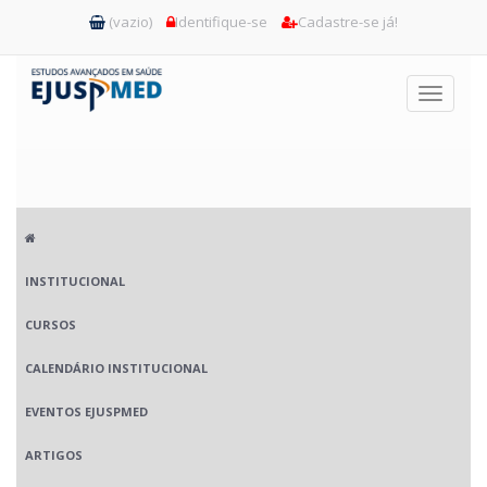
(vazio)
Identifique-se
Cadastre-se já!
Toggle
navigati
INSTITUCIONAL
CURSOS
CALENDÁRIO INSTITUCIONAL
EVENTOS EJUSPMED
ARTIGOS