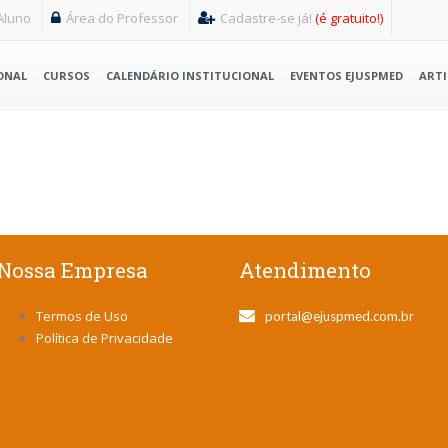
Aluno
Área do Professor
Cadastre-se já!
(é gratuito!)
ONAL
CURSOS
CALENDÁRIO INSTITUCIONAL
EVENTOS EJUSPMED
ART
Nossa Empresa
Atendimento
Termos de Uso
portal@ejuspmed.com.br
Política de Privacidade