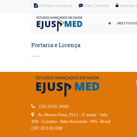
Portaria e Licença
Fale Conosco
Área do 
INSTITUCI
Portaria e Licença
(31) 2535-3430
Av. Afonso Pena, 3111 - 3º andar - Sala
306
-
Cruzeiro
-
Belo Horizonte
-
MG
-
Brasil
CEP: 30.130-008