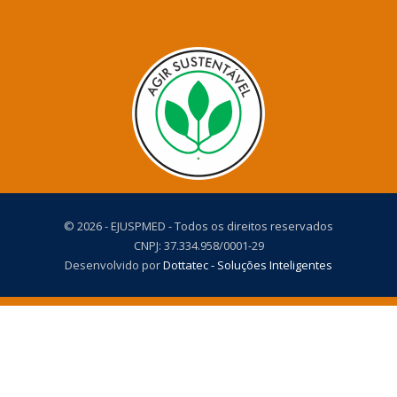
© 2026 - EJUSPMED - Todos os direitos reservados
CNPJ: 37.334.958/0001-29
Desenvolvido por
Dottatec - Soluções Inteligentes